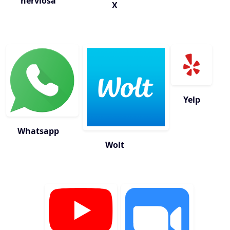
nerviosa
X
Yelp
Whatsapp
Wolt