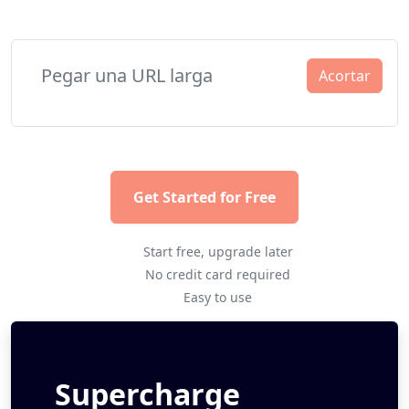
Acortar
Get Started for Free
Start free, upgrade later
No credit card required
Easy to use
Supercharge