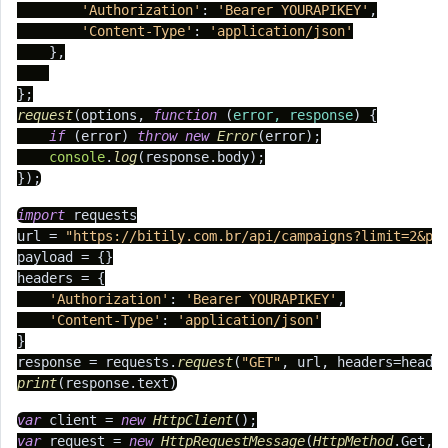
'Authorization'
: 
'Bearer YOURAPIKEY'
,

'Content-Type'
: 
'application/json'
    },

request
(options, 
function
 (
error, response
) {

if
 (error) 
throw
new
Error
(error);

console
.
log
(response.
body
);

});
import
 requests

url = 
"https://bitily.com.br/api/campaigns?limit=2&pa
payload = {}

headers = {

'Authorization'
: 
'Bearer YOURAPIKEY'
,

'Content-Type'
: 
'application/json'
}

response = requests.
request
(
"GET"
print
(response.
text
var
 client = 
new
HttpClient
var
 request = 
new
HttpRequestMessage
(
HttpMethod
.
Get
, 