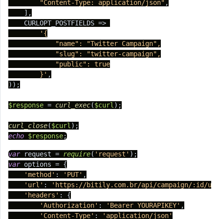
"Content-Type: application/json"
,

    ],

    CURLOPT_POSTFIELDS => 

'{

	    "name": "Twitter Campaign",

	    "slug": "twitter-campaign",

	    "public": true

	}'
,

));

$response
 = 
curl_exec
(
$curl
);

curl_close
(
$curl
echo
$response
;
var
 request = 
require
(
'request'
var
 options = {

'method'
: 
'PUT'
,

'url'
: 
'https://bitily.com.br/api/campaign/:id/up
'headers'
: {

'Authorization'
: 
'Bearer YOURAPIKEY'
,

'Content-Type'
: 
'application/json'