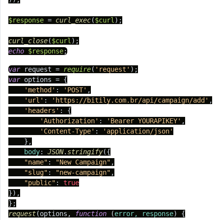
$response
 = 
curl_exec
(
$curl
);

curl_close
(
$curl
echo
$response
;
var
 request = 
require
(
'request'
var
 options = {

'method'
: 
'POST'
,

'url'
: 
'https://bitily.com.br/api/campaign/add'
,

'headers'
: {

'Authorization'
: 
'Bearer YOURAPIKEY'
,

'Content-Type'
: 
'application/json'
    },

body
: 
JSON
.
stringify
({

"name"
: 
"New Campaign"
,

"slug"
: 
"new-campaign"
,

"public"
: 
true
}),

request
(options, 
function
 (
error, response
) {
