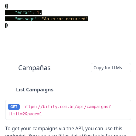
{
"error"
:
1
,
"message"
:
"An error occurred"
}
Campañas
Copy for LLMs
List Campaigns
GET
https://bitily.com.br/api/campaigns?
limit=2&page=1
To get your campaigns via the API, you can use this
endpoint. You can also filter data (See table for more