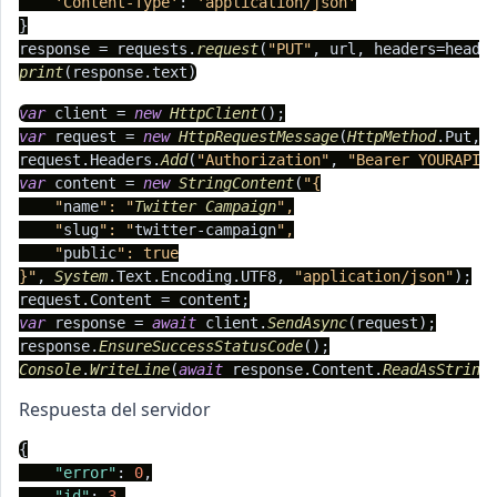
'Content-Type'
: 
'application/json'
}

response = requests.
request
(
"PUT"
print
(response.
text
var
 client = 
new
HttpClient
var
 request = 
new
HttpRequestMessage
(
HttpMethod
.
Put
, 
request.
Headers
.
Add
(
"Authorization"
, 
"Bearer YOURAPIK
var
 content = 
new
StringContent
(
"{

    "
name
": "
Twitter
Campaign
",

    "
slug
": "
twitter-campaign
",

    "
public
": true

}"
, 
System
.
Text
.
Encoding
.
UTF8
, 
"application/json"
);

request.
Content
var
 response = 
await
 client.
SendAsync
(request);

response.
EnsureSuccessStatusCode
Console
.
WriteLine
(
await
 response.
Content
.
ReadAsString
Respuesta del servidor
{
"error"
:
0
,
"id"
:
3
,