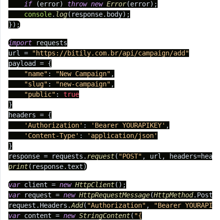
if
 (error) 
throw
new
Error
(error);

console
.
log
(response.
body
);

});
import
 requests

url = 
"https://bitily.com.br/api/campaign/add"
payload = {

"name"
: 
"New Campaign"
,

"slug"
: 
"new-campaign"
,

"public"
: 
true
}

headers = {

'Authorization'
: 
'Bearer YOURAPIKEY'
,

'Content-Type'
: 
'application/json'
}

response = requests.
request
(
"POST"
print
(response.
text
var
 client = 
new
HttpClient
var
 request = 
new
HttpRequestMessage
(
HttpMethod
.
Post
,
request.
Headers
.
Add
(
"Authorization"
, 
"Bearer YOURAPIK
var
 content = 
new
StringContent
(
"{
