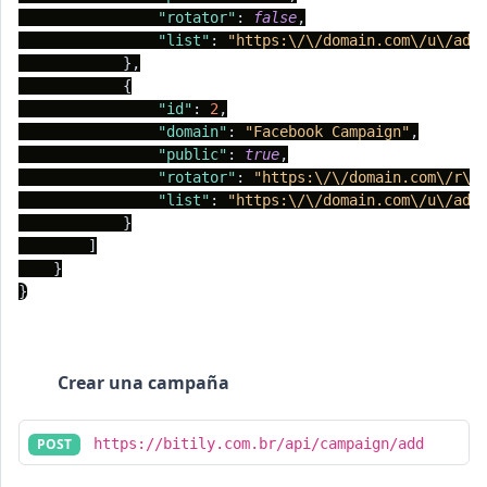
"rotator"
:
false
,
"list"
:
"https:\/\/domain.com\/u\/adm
}
,
{
"id"
:
2
,
"domain"
:
"Facebook Campaign"
,
"public"
:
true
,
"rotator"
:
"https:\/\/domain.com\/r\/
"list"
:
"https:\/\/domain.com\/u\/adm
}
]
}
}
Crear una campaña
POST
https://bitily.com.br/api/campaign/add