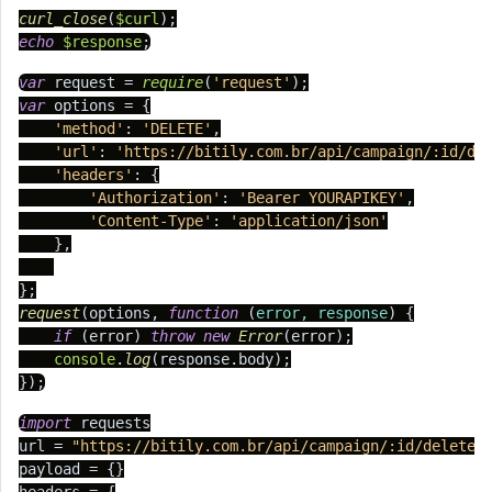
curl_close
(
$curl
echo
$response
;
var
 request = 
require
(
'request'
var
 options = {

'method'
: 
'DELETE'
,

'url'
: 
'https://bitily.com.br/api/campaign/:id/de
'headers'
: {

'Authorization'
: 
'Bearer YOURAPIKEY'
,

'Content-Type'
: 
'application/json'
    },

request
(options, 
function
 (
error, response
) {

if
 (error) 
throw
new
Error
(error);

console
.
log
(response.
body
);

});
import
 requests

url = 
"https://bitily.com.br/api/campaign/:id/delete"
payload = {}
