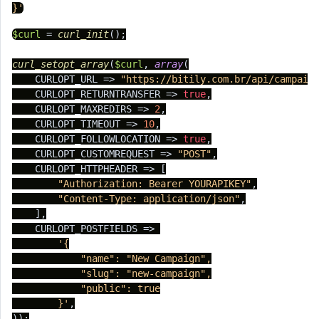
}'
$curl
 = 
curl_init
();

curl_setopt_array
(
$curl
, 
array
(

    CURLOPT_URL => 
"https://bitily.com.br/api/campaig
    CURLOPT_RETURNTRANSFER => 
true
,

    CURLOPT_MAXREDIRS => 
2
,

    CURLOPT_TIMEOUT => 
10
,

    CURLOPT_FOLLOWLOCATION => 
true
,

    CURLOPT_CUSTOMREQUEST => 
"POST"
,

    CURLOPT_HTTPHEADER => [

"Authorization: Bearer YOURAPIKEY"
,

"Content-Type: application/json"
,

    ],

    CURLOPT_POSTFIELDS => 

'{

	    "name": "New Campaign",

	    "slug": "new-campaign",

	    "public": true

	}'
,

));
