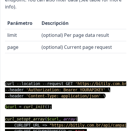
info).
Parámetro
Descripción
limit
(optional) Per page data result
page
(optional) Current page request
cURL
PHP
Node.js
Python
C#
curl --location --request GET 
'https://bitily.com.br/
--header 
'Authorization: Bearer YOURAPIKEY'
 \

--header 
'Content-Type: application/json'
$curl
 = 
curl_init
();

curl_setopt_array
(
$curl
, 
array
(

    CURLOPT_URL => 
"https://bitily.com.br/api/campaig