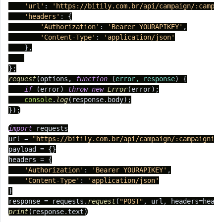
'url'
: 
'https://bitily.com.br/api/campaign/:campa
'headers'
: {

'Authorization'
: 
'Bearer YOURAPIKEY'
,

'Content-Type'
: 
'application/json'
    },

request
(options, 
function
 (
error, response
) {

if
 (error) 
throw
new
Error
(error);

console
.
log
(response.
body
);

});
import
 requests

url = 
"https://bitily.com.br/api/campaign/:campaignid
payload = {}

headers = {

'Authorization'
: 
'Bearer YOURAPIKEY'
,

'Content-Type'
: 
'application/json'
}

response = requests.
request
(
"POST"
print
(response.
text