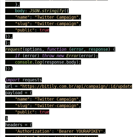
    },

body
: 
JSON
.
stringify
({

"name"
: 
"Twitter Campaign"
,

"slug"
: 
"twitter-campaign"
,

"public"
: 
true
}),

request
(options, 
function
 (
error, response
) {

if
 (error) 
throw
new
Error
(error);

console
.
log
(response.
body
);

});
import
 requests

url = 
"https://bitily.com.br/api/campaign/:id/update"
payload = {

"name"
: 
"Twitter Campaign"
,

"slug"
: 
"twitter-campaign"
,

"public"
: 
true
}

headers = {

'Authorization'
: 
'Bearer YOURAPIKEY'
,
