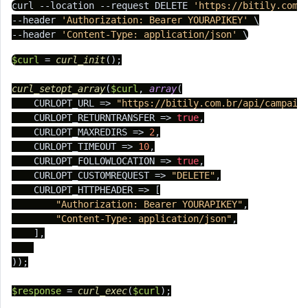
curl --location --request DELETE 
'https://bitily.com.
--header 
'Authorization: Bearer YOURAPIKEY'
 \

--header 
'Content-Type: application/json'
$curl
 = 
curl_init
();

curl_setopt_array
(
$curl
, 
array
(

    CURLOPT_URL => 
"https://bitily.com.br/api/campaig
    CURLOPT_RETURNTRANSFER => 
true
,

    CURLOPT_MAXREDIRS => 
2
,

    CURLOPT_TIMEOUT => 
10
,

    CURLOPT_FOLLOWLOCATION => 
true
,

    CURLOPT_CUSTOMREQUEST => 
"DELETE"
,

    CURLOPT_HTTPHEADER => [

"Authorization: Bearer YOURAPIKEY"
,

"Content-Type: application/json"
,

    ],

));

$response
 = 
curl_exec
(
$curl
);
