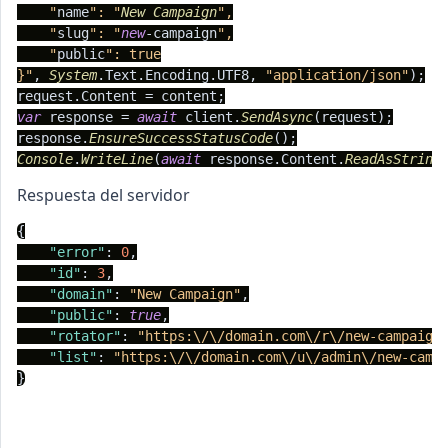
    "
name
": "
New
Campaign
",

    "
slug
": "
new
-campaign
",

    "
public
": true

}"
, 
System
.
Text
.
Encoding
.
UTF8
, 
"application/json"
);

request.
Content
var
 response = 
await
 client.
SendAsync
(request);

response.
EnsureSuccessStatusCode
Console
.
WriteLine
(
await
 response.
Content
.
ReadAsString
Respuesta del servidor
{
"error"
:
0
,
"id"
:
3
,
"domain"
:
"New Campaign"
,
"public"
:
true
,
"rotator"
:
"https:\/\/domain.com\/r\/new-campaign
"list"
:
"https:\/\/domain.com\/u\/admin\/new-camp
}