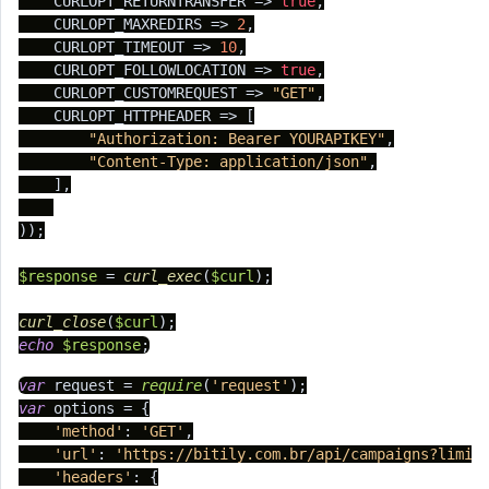
    CURLOPT_RETURNTRANSFER => 
true
,

    CURLOPT_MAXREDIRS => 
2
,

    CURLOPT_TIMEOUT => 
10
,

    CURLOPT_FOLLOWLOCATION => 
true
,

    CURLOPT_CUSTOMREQUEST => 
"GET"
,

    CURLOPT_HTTPHEADER => [

"Authorization: Bearer YOURAPIKEY"
,

"Content-Type: application/json"
,

    ],

));

$response
 = 
curl_exec
(
$curl
);

curl_close
(
$curl
echo
$response
;
var
 request = 
require
(
'request'
var
 options = {

'method'
: 
'GET'
,

'url'
: 
'https://bitily.com.br/api/campaigns?limit
'headers'
: {
