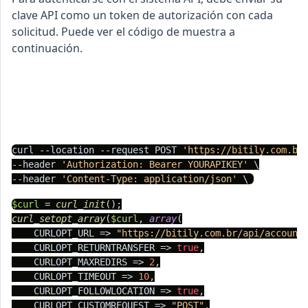
clave API como un token de autorización con cada
solicitud. Puede ver el código de muestra a
continuación.
cURL
PHP
Node.js
Python
C#
curl --location --request POST 
'https://bitily.com.br
--header 
'Authorization: Bearer YOURAPIKEY'
 \

--header 
'Content-Type: application/json'
 \ 
$curl
 = 
curl_init
curl_setopt_array
(
$curl
, 
array
(

    CURLOPT_URL => 
"https://bitily.com.br/api/account
    CURLOPT_RETURNTRANSFER => 
true
,

    CURLOPT_MAXREDIRS => 
2
,

    CURLOPT_TIMEOUT => 
10
,

    CURLOPT_FOLLOWLOCATION => 
true
,

    CURLOPT_CUSTOMREQUEST => 
"POST"
,
