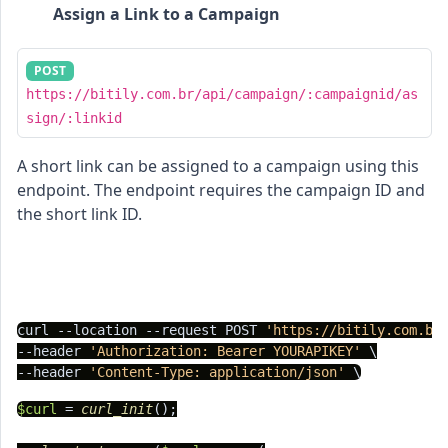
Assign a Link to a Campaign
POST
https://bitily.com.br/api/campaign/:campaignid/as
sign/:linkid
A short link can be assigned to a campaign using this
endpoint. The endpoint requires the campaign ID and
the short link ID.
cURL
PHP
Node.js
Python
C#
curl --location --request POST 
'https://bitily.com.br
--header 
'Authorization: Bearer YOURAPIKEY'
 \

--header 
'Content-Type: application/json'
$curl
 = 
curl_init
();
