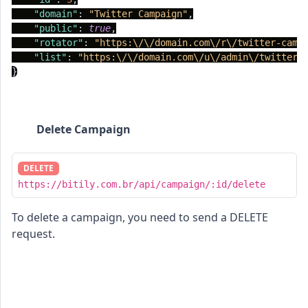
"domain"
:
"Twitter Campaign"
,
"public"
:
true
,
"rotator"
:
"https:\/\/domain.com\/r\/twitter-camp
"list"
:
"https:\/\/domain.com\/u\/admin\/twitter-
}
Delete Campaign
DELETE
https://bitily.com.br/api/campaign/:id/delete
To delete a campaign, you need to send a DELETE
request.
cURL
PHP
Node.js
Python
C#