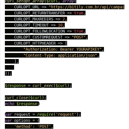
curl_setopt_array
(
$curl
, 
array
(

    CURLOPT_URL => 
"https://bitily.com.br/api/campaig
    CURLOPT_RETURNTRANSFER => 
true
,

    CURLOPT_MAXREDIRS => 
2
,

    CURLOPT_TIMEOUT => 
10
,

    CURLOPT_FOLLOWLOCATION => 
true
,

    CURLOPT_CUSTOMREQUEST => 
"POST"
,

    CURLOPT_HTTPHEADER => [

"Authorization: Bearer YOURAPIKEY"
,

"Content-Type: application/json"
,

    ],

));

$response
 = 
curl_exec
(
$curl
);

curl_close
(
$curl
echo
$response
;
var
 request = 
require
(
'request'
var
 options = {

'method'
: 
'POST'
,
