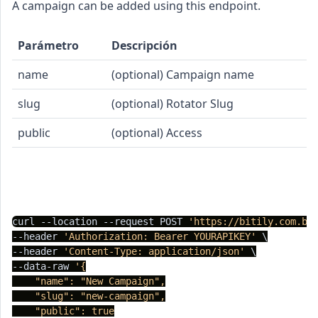
A campaign can be added using this endpoint.
Parámetro
Descripción
name
(optional) Campaign name
slug
(optional) Rotator Slug
public
(optional) Access
cURL
PHP
Node.js
Python
C#
curl --location --request POST 
'https://bitily.com.br
--header 
'Authorization: Bearer YOURAPIKEY'
 \

--header 
'Content-Type: application/json'
 \

--data-raw 
'{

    "name": "New Campaign",

    "slug": "new-campaign",

    "public": true
