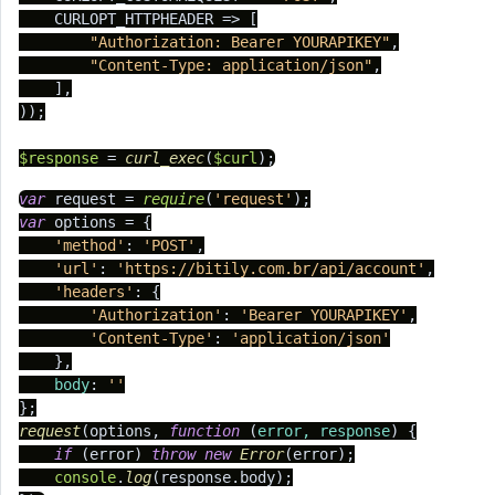
    CURLOPT_HTTPHEADER => [

"Authorization: Bearer YOURAPIKEY"
,

"Content-Type: application/json"
,

    ],

));

$response
 = 
curl_exec
(
$curl
);
var
 request = 
require
(
'request'
var
 options = {

'method'
: 
'POST'
,

'url'
: 
'https://bitily.com.br/api/account'
,

'headers'
: {

'Authorization'
: 
'Bearer YOURAPIKEY'
,

'Content-Type'
: 
'application/json'
    },

body
: 
''
request
(options, 
function
 (
error, response
) {

if
 (error) 
throw
new
Error
(error);

console
.
log
(response.
body
);
