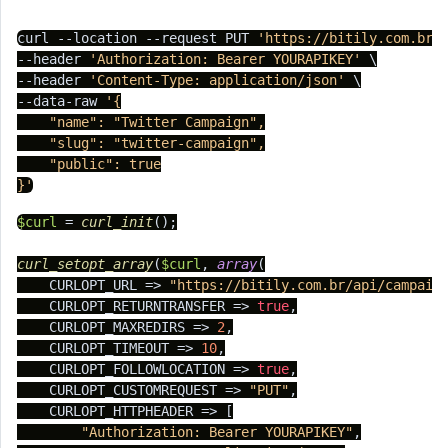
curl --location --request PUT 
'https://bitily.com.br/
--header 
'Authorization: Bearer YOURAPIKEY'
 \

--header 
'Content-Type: application/json'
 \

--data-raw 
'{

    "name": "Twitter Campaign",

    "slug": "twitter-campaign",

    "public": true

}'
$curl
 = 
curl_init
();

curl_setopt_array
(
$curl
, 
array
(

    CURLOPT_URL => 
"https://bitily.com.br/api/campaig
    CURLOPT_RETURNTRANSFER => 
true
,

    CURLOPT_MAXREDIRS => 
2
,

    CURLOPT_TIMEOUT => 
10
,

    CURLOPT_FOLLOWLOCATION => 
true
,

    CURLOPT_CUSTOMREQUEST => 
"PUT"
,

    CURLOPT_HTTPHEADER => [

"Authorization: Bearer YOURAPIKEY"
,
