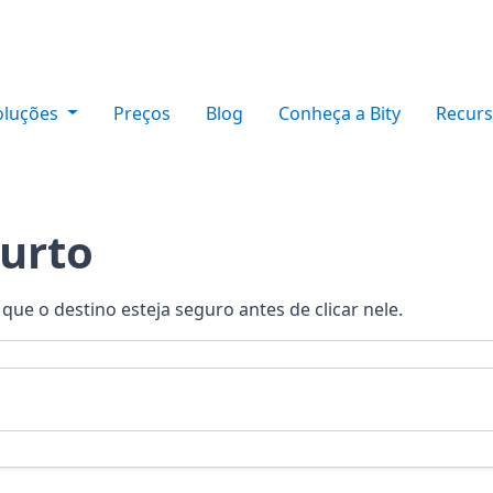
oluções
Preços
Blog
Conheça a Bity
Recur
curto
 que o destino esteja seguro antes de clicar nele.